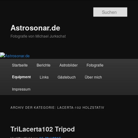
Zum
Zum
Inhalt
sekundären
Such
wechseln
Inhalt
wechseln
Astrosonar.de
Fotografie von Michael Jurkschat
Hauptmenü
Startseite
Berichte
Astrobilder
Fotografie
Equipment
Links
Gästebuch
Über mich
Impressum
ARCHIV DER KATEGORIE:
LACERTA-102 HOLZSTATIV
TriLacerta102 Tripod