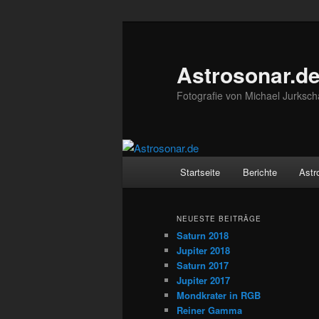
Zum
Zum
Inhalt
sekundären
wechseln
Inhalt
Astrosonar.d
wechseln
Fotografie von Michael Jurksch
Hauptmenü
Startseite
Berichte
Astr
NEUESTE BEITRÄGE
Saturn 2018
Jupiter 2018
Saturn 2017
Jupiter 2017
Mondkrater in RGB
Reiner Gamma