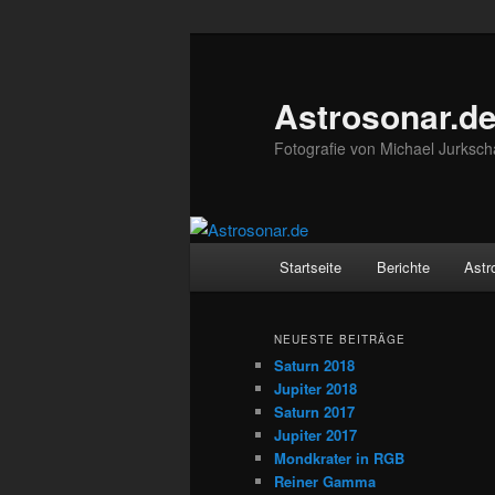
Zum
Zum
Inhalt
sekundären
wechseln
Inhalt
Astrosonar.d
wechseln
Fotografie von Michael Jurksch
Hauptmenü
Startseite
Berichte
Astr
NEUESTE BEITRÄGE
Saturn 2018
Jupiter 2018
Saturn 2017
Jupiter 2017
Mondkrater in RGB
Reiner Gamma